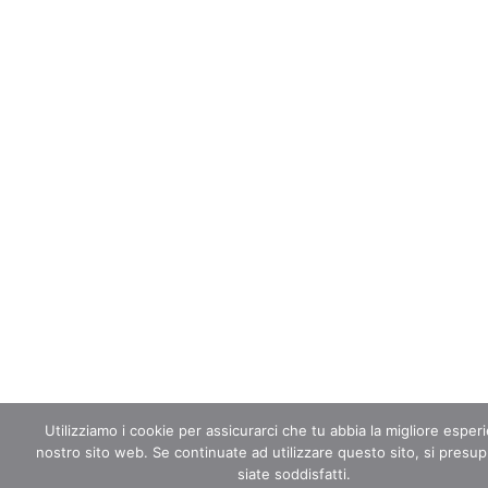
Utilizziamo i cookie per assicurarci che tu abbia la migliore esper
nostro sito web. Se continuate ad utilizzare questo sito, si pres
siate soddisfatti.