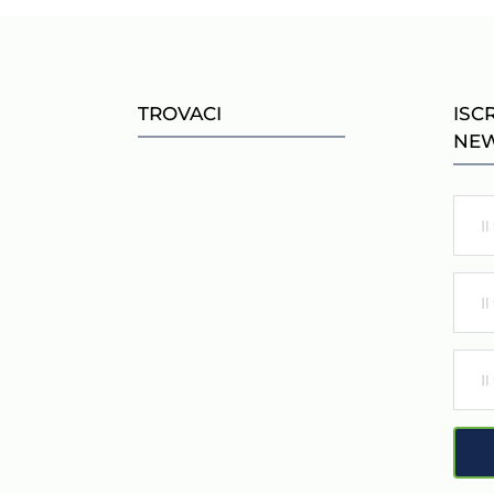
TROVACI
ISC
NEW